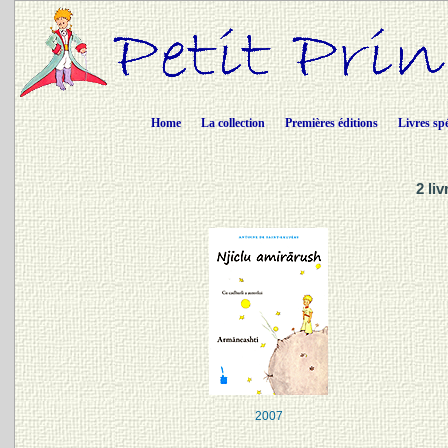
Home
La collection
Premières éditions
Livres sp
2 li
2007