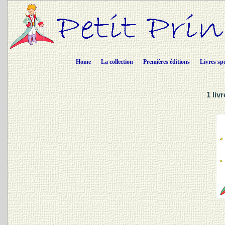
Home
La collection
Premières éditions
Livres sp
1 liv