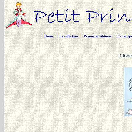
Home
La collection
Premières éditions
Livres sp
1 livr