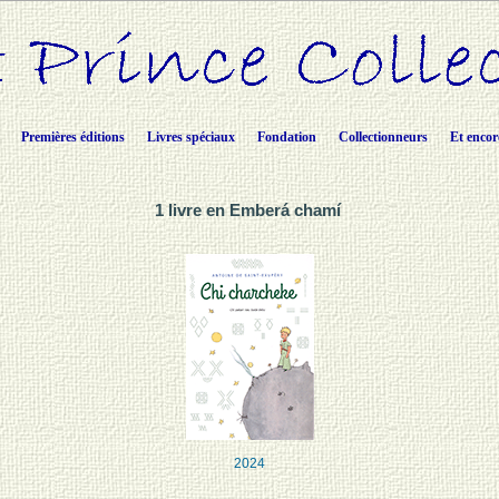
Premières éditions
Livres spéciaux
Fondation
Collectionneurs
Et encor
1 livre en Emberá chamí
2024