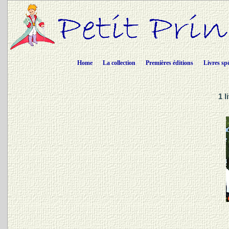
Home
La collection
Premières éditions
Livres sp
1 l