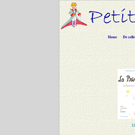
Home
De colle
1