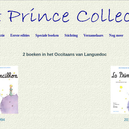
ctie
Eerste edities
Speciale boeken
Stichting
Verzamelaars
Nog meer
2 boeken in het Occitaans van Languedoc
994
20