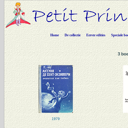
Home
De collectie
Eerste edities
Speciale bo
3 boe
1979