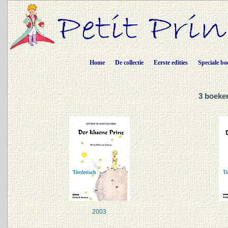
Home
De collectie
Eerste edities
Speciale bo
3 boeken
2003