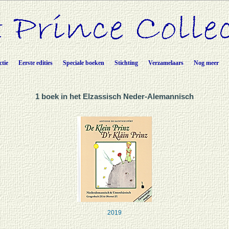
ctie
Eerste edities
Speciale boeken
Stichting
Verzamelaars
Nog meer
1 boek in het Elzassisch Neder-Alemannisch
2019