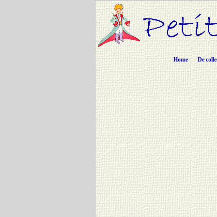
Home
De colle