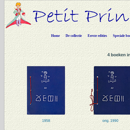
Home
De collectie
Eerste edities
Speciale bo
4 boeken i
1958
ong. 1990