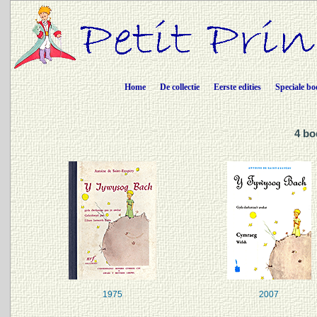
Home
De collectie
Eerste edities
Speciale bo
4 bo
1975
2007