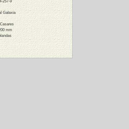
4-257-9
al Galaxia
 Casares
 200 mm
blandas