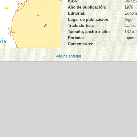
ISBN:
84-715
Año de publicación:
1976
Editorial:
Editori
Lugar de publicación:
Vigo
Traductor(es):
Carlos
Tamaño, ancho x alto:
137 x
Portada:
tapas 
Comentarios:
Página anterior