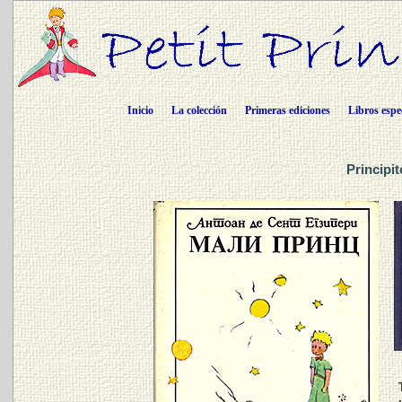
Inicio
La colección
Primeras ediciones
Libros espe
Principi