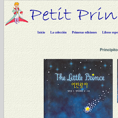
Inicio
La colección
Primeras ediciones
Libros espe
Principit