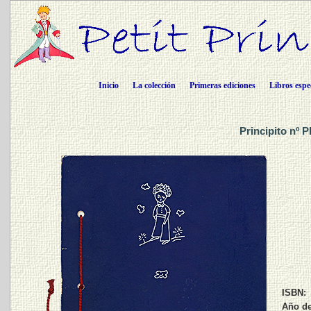
Inicio
La colección
Primeras ediciones
Libros espe
Principito nº 
ISBN:
Año de