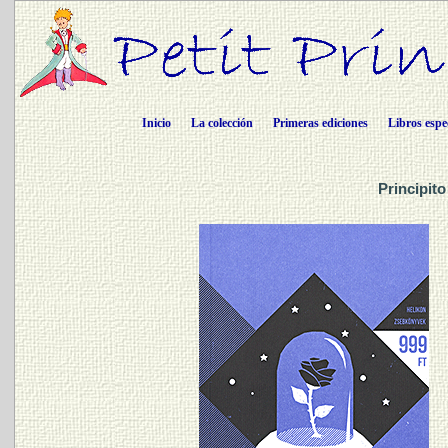
Inicio
La colección
Primeras ediciones
Libros espe
Principit