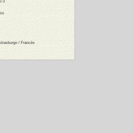
2-3
ass
strasburgo / Francés