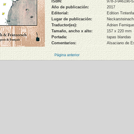
ISBN:
978-3-946190-5
Año de publicación:
2017
Editorial:
Edition Tintenf
Lugar de publicación:
Neckarsteinach
Traductor(es):
Adrien Fernique
Tamaño, ancho x alto:
157 x 220 mm
Portada:
tapas blandas
Comentarios:
Alsaciano de E
Página anterior