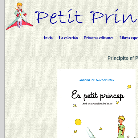
Inicio
La colección
Primeras ediciones
Libros espe
Principito nº 