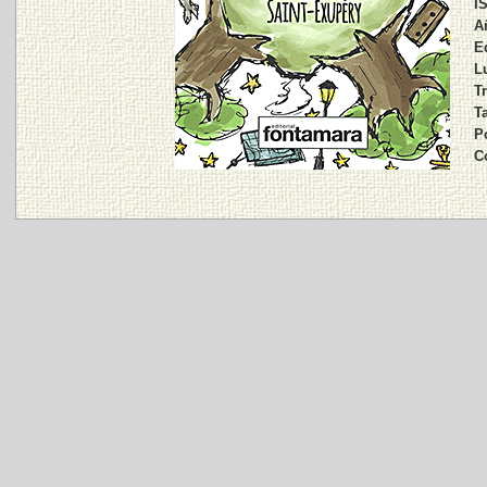
I
A
Ed
L
Tr
T
P
C