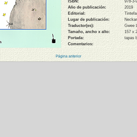
ISBN:
978-3-
Año de publicación:
2019
Editorial:
Tintef
Lugar de publicación:
Neckar
Traductor(es):
Gwee L
Tamaño, ancho x alto:
157 x 
Portada:
tapas 
Comentarios:
Página anterior