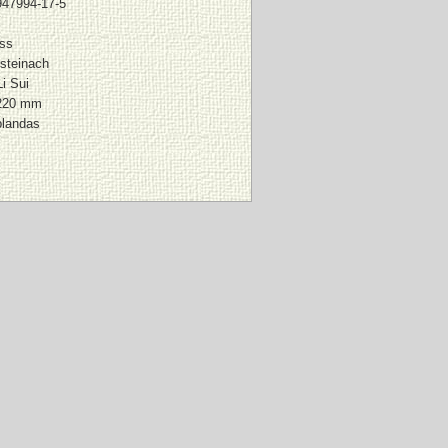
947994-17-5
ass
steinach
i Sui
220 mm
blandas