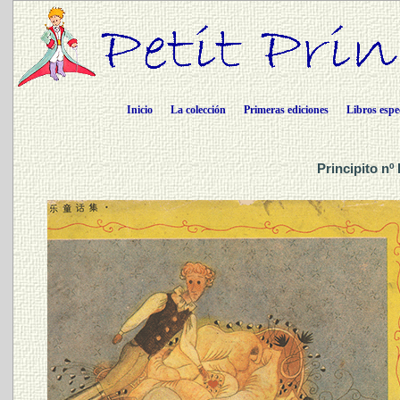
Inicio
La colección
Primeras ediciones
Libros espe
Principito nº