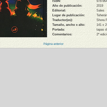
ISBN:
978-96
Año de publicación:
2019
Editorial:
Sales
Lugar de publicación:
Teherá
Traductor(es):
Shora P
Tamaño, ancho x alto:
141 x 
Portada:
tapas d
Comentarios:
2ª edic
Página anterior