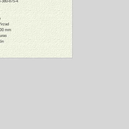
4-380-875-4
n
irzad
200 mm
uras
ión