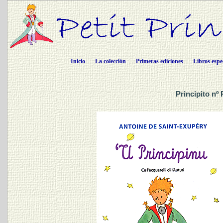
Inicio
La colección
Primeras ediciones
Libros espe
Principito nº 