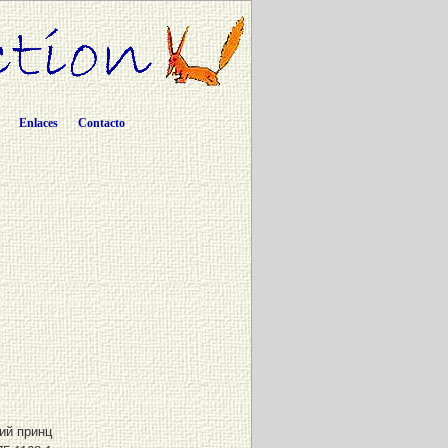
Enlaces
Contacto
ий принц