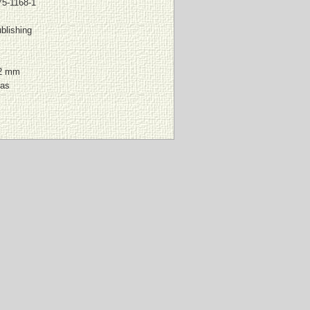
75-1168-1
blishing
72 mm
ras