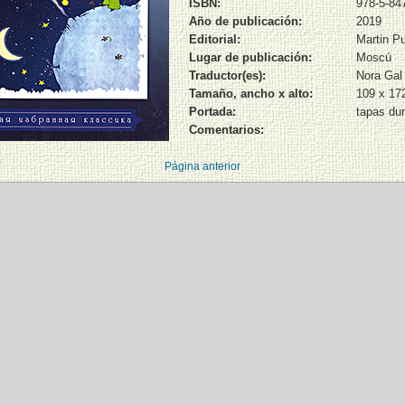
ISBN:
978-5-84
Año de publicación:
2019
Editorial:
Martin Pu
Lugar de publicación:
Moscú
Traductor(es):
Nora Gal
Tamaño, ancho x alto:
109 x 1
Portada:
tapas du
Comentarios:
Página anterior