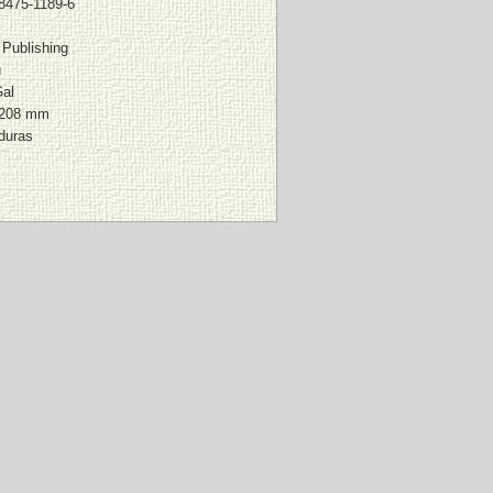
8475-1189-6
 Publishing
ú
al
 208 mm
duras