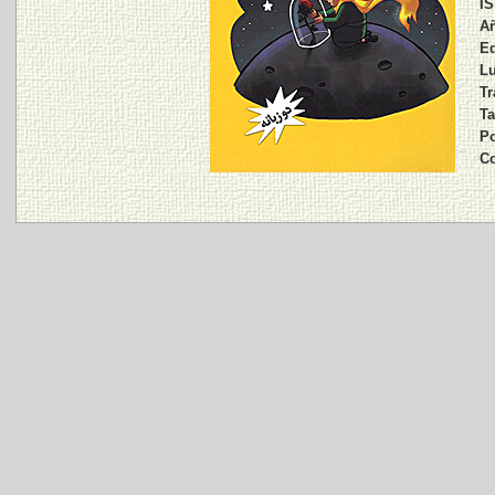
IS
Añ
Ed
Lu
Tr
Ta
Po
Co