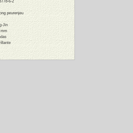
3778-6-2
gong peurenjeu
-Jin
6 mm
ndas
illante