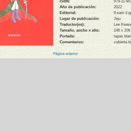
ISBN:
979-11-95
Año de publicación:
2022
Editorial:
Il-sam il-
Lugar de publicación:
Jeju
Traductor(es):
Lee Kwang
Tamaño, ancho x alto:
148 x 20
Portada:
tapas bla
Comentarios:
cubierta br
Página anterior