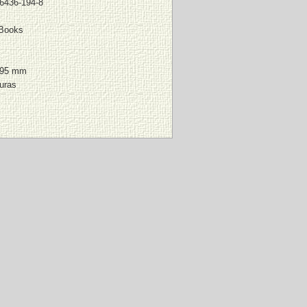
6436-194-8
Books
195 mm
uras