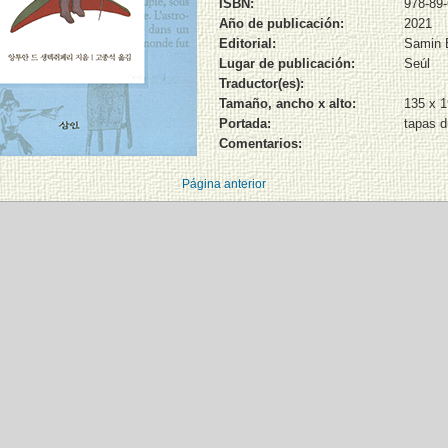
ISBN:
978-89-
Año de publicación:
2021
Editorial:
Samin 
Lugar de publicación:
Seúl
Traductor(es):
Tamaño, ancho x alto:
135 x 
Portada:
tapas d
Comentarios:
Página anterior