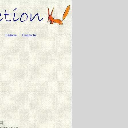
Enlaces
Contacto
왕자