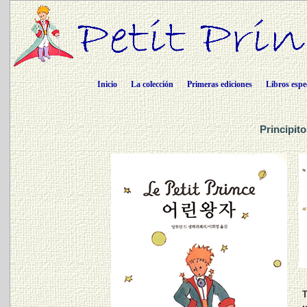
Inicio
La colección
Primeras ediciones
Libros espe
Principit
T