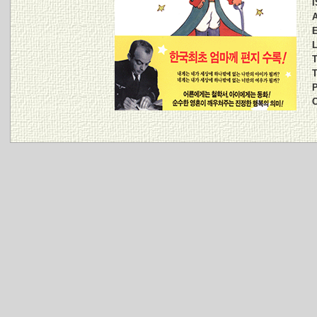
I
A
E
L
T
T
P
C