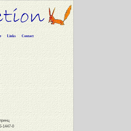
e
Links
Contact
принц
6-1447-0