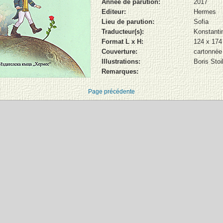
Année de parution:
2017
Editeur:
Hermes
Lieu de parution:
Sofia
Traducteur(s):
Konstanti
Format L x H:
124 x 17
Couverture:
cartonnée
Illustrations:
Boris Stoi
Remarques:
Page précédente