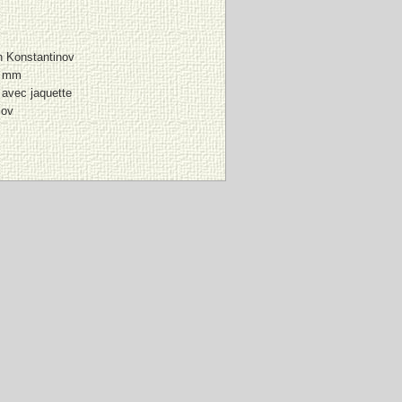
n Konstantinov
4 mm
 avec jaquette
lov