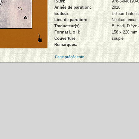
ISBN:
978-3-946190-6
Année de parution:
2018
Editeur:
Edition Tintenf
Lieu de parution:
Neckarsteinac
Traducteur(s):
El Hadji Dièye
Format L x H:
158 x 220 mm
Couverture:
souple
Remarques:
Page précédente