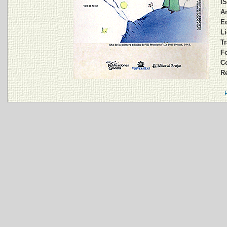
I
A
Ed
Li
Tr
Fo
C
R