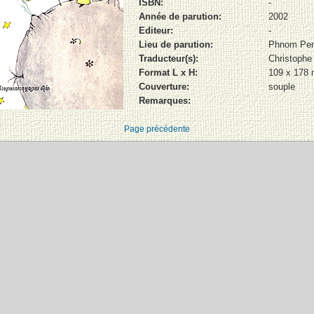
ISBN:
-
Année de parution:
2002
Editeur:
-
Lieu de parution:
Phnom Pe
Traducteur(s):
Christophe
Format L x H:
109 x 178
Couverture:
souple
Remarques:
Page précédente