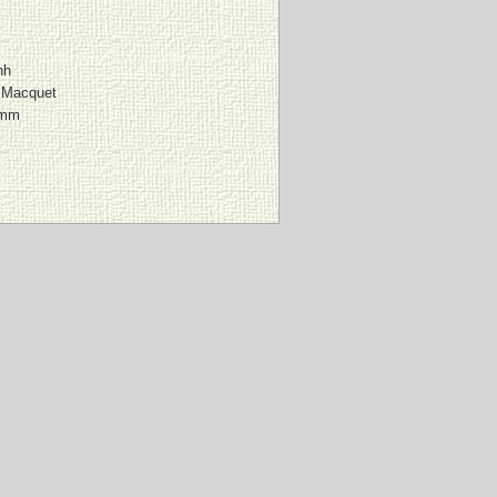
nh
 Macquet
 mm