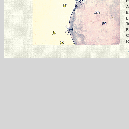
I
A
E
L
T
F
C
R