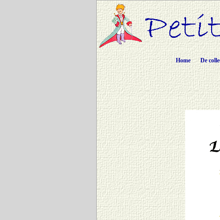
Home
De colle