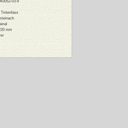
943052-03-9
 Tintenfass
steinach
ainal
 220 mm
ver