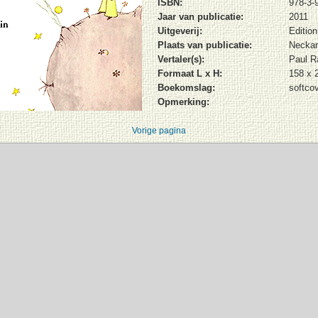
ISBN:
978-3-
Jaar van publicatie:
2011
Uitgeverij:
Edition
Plaats van publicatie:
Neckar
Vertaler(s):
Paul R
Formaat L x H:
158 x
Boekomslag:
softco
Opmerking:
Vorige pagina