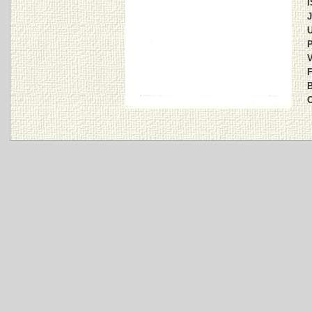
I
J
U
P
V
F