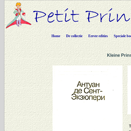
Home
De collectie
Eerste edities
Speciale bo
Kleine Prin
T