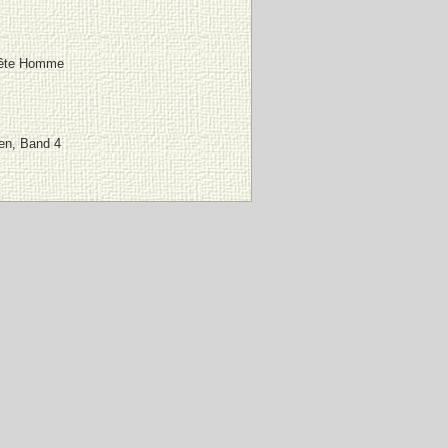
nête Homme
en, Band 4