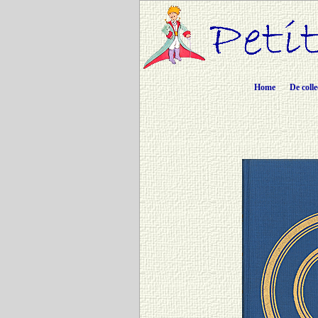
Home
De colle