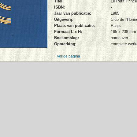
Titel:
Le Petit Prince
ISBN:
-
Jaar van publicatie:
1985
Uitgeverij:
Club de l'Hon
Plaats van publicatie:
Parijs
Formaat L x H:
165 x 238 mm
Boekomslag:
hardcover
Opmerking:
complete werk
Vorige pagina