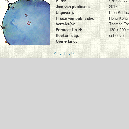
ISBN:
978-988-773
Jaar van publicatie:
2017
Uitgeverij:
Bleu Public
Plaats van publicatie:
Hong Kong
Vertaler(s):
Thomas Tso
Formaat L x H:
130 x 200 
Boekomslag:
softcover
Opmerking:
Vorige pagina