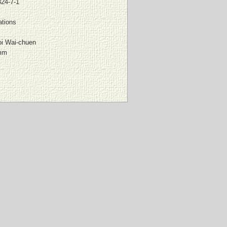
24-7-1
ations
i Wai-chuen
mm