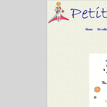
Home
De colle