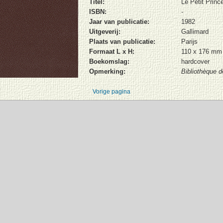
Titel:
Le Petit Princ
ISBN:
-
Jaar van publicatie:
1982
Uitgeverij:
Gallimard
Plaats van publicatie:
Parijs
Formaat L x H:
110 x 176 mm
Boekomslag:
hardcover
Opmerking:
Bibliothèque d
Vorige pagina