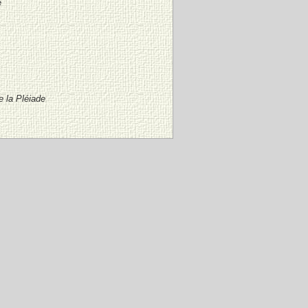
e
e la Pléiade