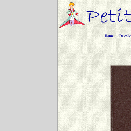
Home
De colle