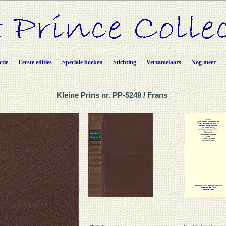
ctie
Eerste edities
Speciale boeken
Stichting
Verzamelaars
Nog meer
Kleine Prins nr. PP-5249 / Frans