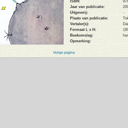
ISBN:
97
Jaar van publicatie:
20
Uitgeverij:
-
Plaats van publicatie:
To
Vertaler(s):
Da
Formaat L x H:
18
Boekomslag:
ha
Opmerking:
Vorige pagina