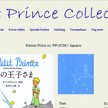
ctie
Eerste edities
Speciale boeken
Stichting
Verzamelaars
Nog meer
Kleine Prins nr. PP-0739 / Japans
Titel:
星