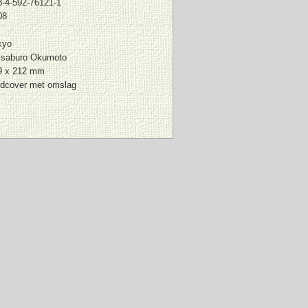
8-4-592-76121-1
08
kyo
isaburo Okumoto
9 x 212 mm
rdcover met omslag