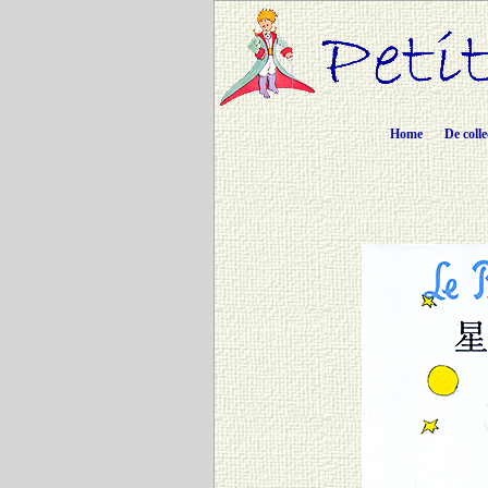
Home
De colle