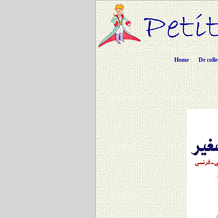
Home
De colle