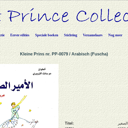
ctie
Eerste edities
Speciale boeken
Stichting
Verzamelaars
Nog meer
Kleine Prins nr. PP-0079 / Arabisch (Fuscha)
Titel:
الصغير