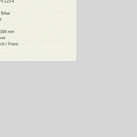
75-123-4
 Bihar
t
 194 mm
ver
ch / Franz