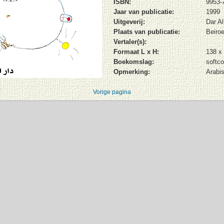
ISBN:
9953-
Jaar van publicatie:
1999
Uitgeverij:
Dar Al
Plaats van publicatie:
Beiroe
Vertaler(s):
Formaat L x H:
138 x
Boekomslag:
softco
Opmerking:
Arabis
Vorige pagina