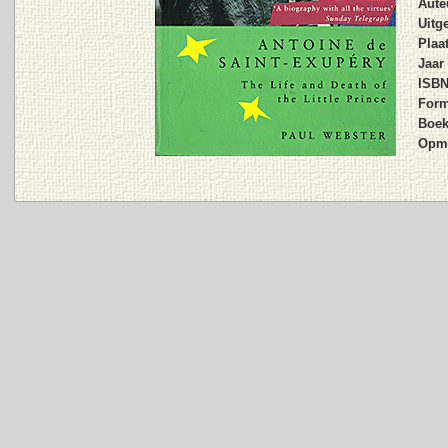
Aute
Uitge
Plaat
Jaar 
ISBN
Form
Boek
Opme