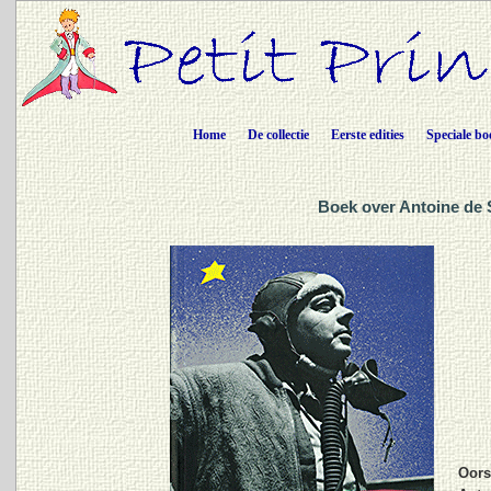
Home
De collectie
Eerste edities
Speciale bo
Boek over Antoine de 
Oorsp