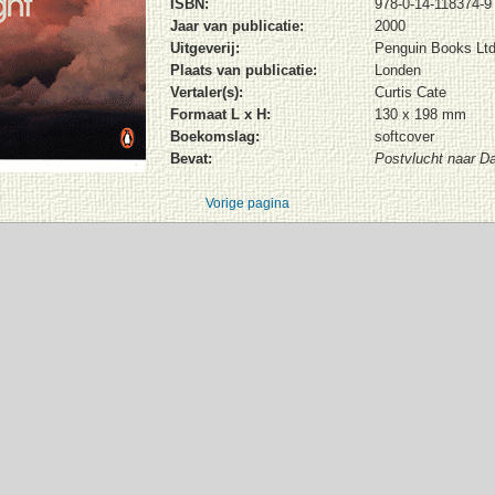
ISBN:
978-0-14-118374-9
Jaar van publicatie:
2000
Uitgeverij:
Penguin Books Ltd
Plaats van publicatie:
Londen
Vertaler(s):
Curtis Cate
Formaat L x H:
130 x 198 mm
Boekomslag:
softcover
Bevat:
Postvlucht naar D
Vorige pagina