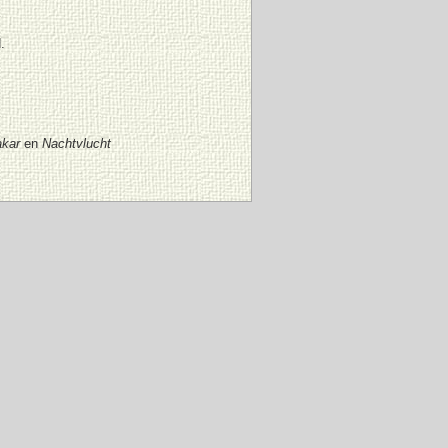
.
akar
en
Nachtvlucht