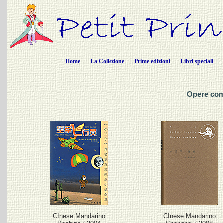
Home
La Collezione
Prime edizioni
Libri speciali
Opere com
CInese Mandarino
CInese Mandarino