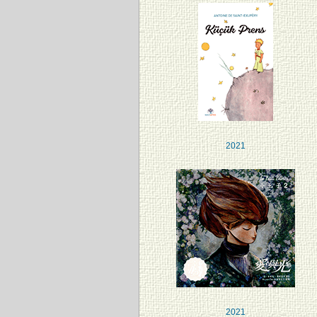
2021
2021