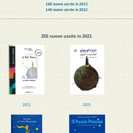
188 nuove uscite in 2013
148 nuove uscite in 2012
255 nuove uscite in 2021
2021
2021