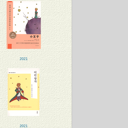
2021
2021