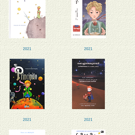
2021
2021
2021
2021