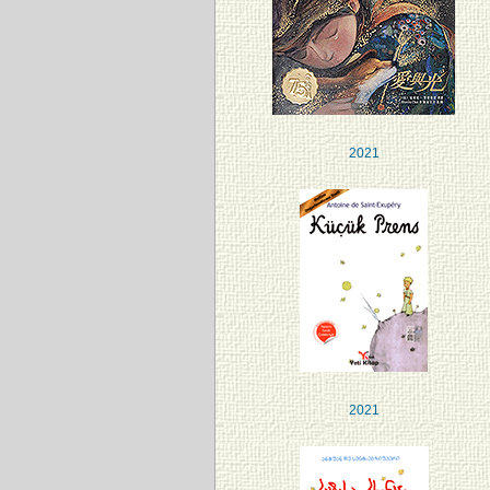
2021
2021