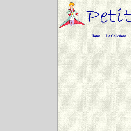
Home
La Collezione