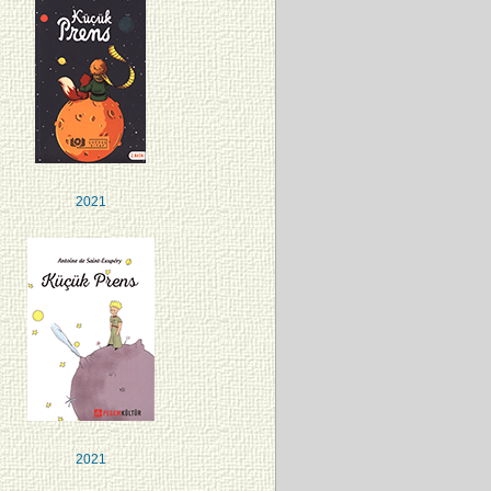
2021
2021