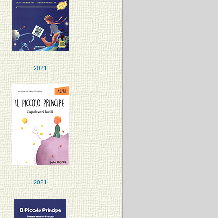
2021
2021